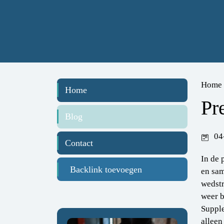
Home
Home
Pr
Blog
04
Contact
In de 
Backlink toevoegen
en sam
wedstr
weer b
Supple
alleen