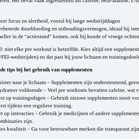
eren. Het bevat vaak ingrediënten als cafeïne, beta-alanine, L-a
eer focus en alertheid, vooral bij lange wedstrijddagen
erbeterde doorbloeding en uithoudingsvermogen, ideaal bij inte
neller in de “actiestand” komen, ook bij koude of vroege ochte
l: niet elke pre workout is hetzelfde. Kies altijd een supplement
EI-wedstrijden) en dat past bij jouw lichaam en trainingsdoel
e tips bij het gebruik van supplementen
uister naar je lichaam – Supplementen zijn ondersteunend, gee
ydrateer voldoende – Veel pre workouts bevatten cafeïne, wat v
est op trainingsdagen – Gebruik nieuwe supplementen nooit voor
rst tijdens een reguliere training.
et op interacties – Gebruik je medicijnen of andere supplement
ombinaties zijn.
ies kwaliteit – Ga voor betrouwbare merken die transparant zij