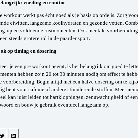
langrijk: voeding en routine
e workout werkt pas écht goed als je basis op orde is. Zorg vo
nde eiwitten, langzame koolhydraten en gezonde vetten. Combin
g-up en voldoende rustmomenten. Ook mentale voorbereiding (
 een steeds grotere rol in de paardensport.
ook op timing en dosering
eer je een pre workout neemt, is het belangrijk om goed te let
menten hebben zo’n 20 tot 30 minuten nodig om effect te hebb
e voorbereiding. Begin altijd met een halve dosering om te kijke
ig bent voor cafeïne of andere stimulerende stoffen. Meer neme
eel kan juist leiden tot hartkloppingen, zenuwachtigheid of een
woord en bouw je gebruik eventueel langzaam op.