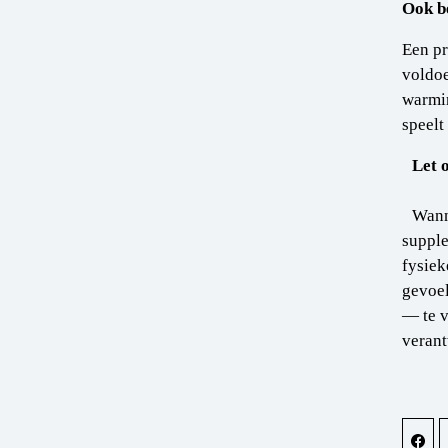
Ook be
Een pr
voldoe
warmin
speelt
Let 
Wann
supple
fysiek
gevoel
— te v
verant