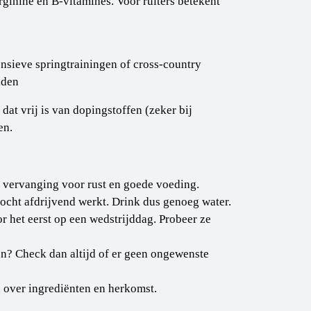
rginine en B-vitamines. Voor ruiters betekent
nsieve springtrainingen of cross-country
nden
 dat vrij is van dopingstoffen (zeker bij
en.
n vervanging voor rust en goede voeding.
ocht afdrijvend werkt. Drink dus genoeg water.
 het eerst op een wedstrijddag. Probeer ze
en? Check dan altijd of er geen ongewenste
n over ingrediënten en herkomst.