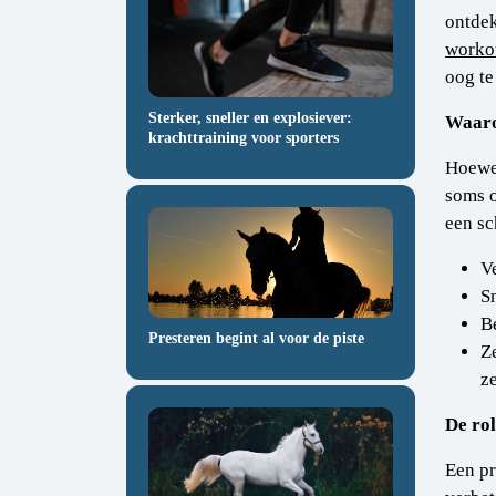
ontdek
worko
oog te
Sterker, sneller en explosiever:
Waaro
krachttraining voor sporters
Hoewel
soms o
een sc
V
S
B
Presteren begint al voor de piste
Z
ze
De ro
Een pr