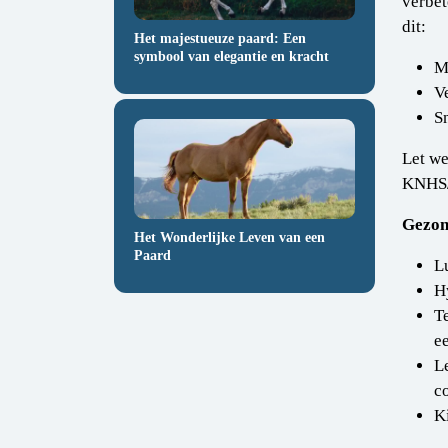
verbet
dit:
Het majestueuze paard: Een
symbool van elegantie en kracht
M
V
S
Let we
KNHS/F
Gezond
Het Wonderlijke Leven van een
Paard
L
H
T
ee
L
c
K